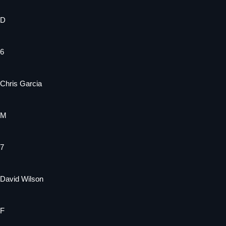
D
6
Chris Garcia
M
7
David Wilson
F