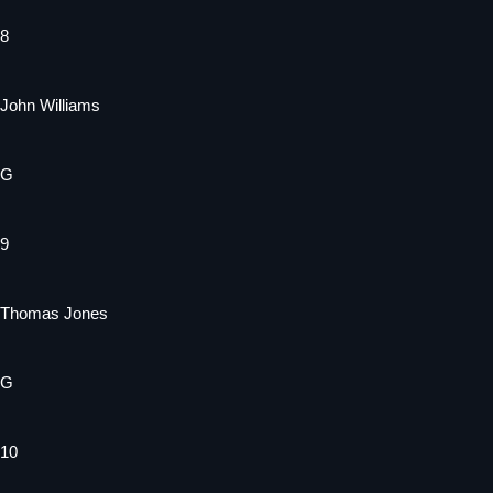
8
John Williams
G
9
Thomas Jones
G
10