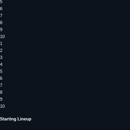
5
6
7
8
9
10
1
2
3
4
5
6
7
8
9
10
Starting Lineup