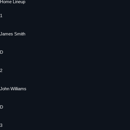
Home Lineup
1
James Smith
D
2
John Williams
D
3