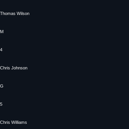
Thomas Wilson
M
4
Chris Johnson
G
5
Chris Williams