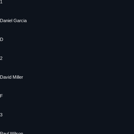
1
Daniel Garcia
D
2
David Miller
F
3
Paul Wilson