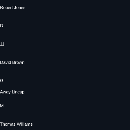
Robert Jones
D
11
David Brown
G
Away Lineup
M
Thomas Williams