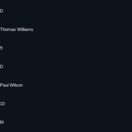
D
Thomas Williams
9
D
Paul Wilson
10
M