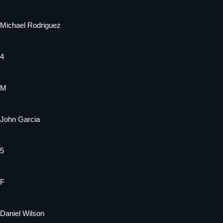
Michael Rodriguez
4
M
John Garcia
5
F
Daniel Wilson