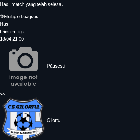
Hasil match yang telah selesai.
⚽
Multiple Leagues
Hasil
Primeira Liga
18/04 21:00
Păușești
vs
Gilortul