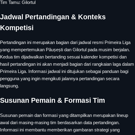
Tim Tamu: Gilortul
Jadwal Pertandingan & Konteks
Kompetisi
Pertandingan ini merupakan bagian dari jadwal resmi Primeira Liga
yang mempertemukan Păușești dan Gilortul pada musim berjalan.
Kedua tim dijadwalkan bertanding sesuai kalender kompetisi dan
hasil pertandingan ini akan menjadi bagian dari rangkaian laga dalam
Primeira Liga. Informasi jadwal ini ditujukan sebagai panduan bagi
pengguna yang ingin mengikuti jalannya pertandingan secara
langsung.
Susunan Pemain & Formasi Tim
Susunan pemain dan formasi yang ditampilkan merupakan lineup
awal dari masing-masing tim berdasarkan data pertandingan.
Informasi ini membantu memberikan gambaran strategi yang