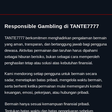
Responsible Gambling di TANTE7777
TANTE7777 berkomitmen menghadirkan pengalaman bermain
yang aman, transparan, dan bertanggung jawab bagi pengguna
dewasa. Aktivitas permainan dan taruhan harus dipahami
sebagai hiburan berisiko, bukan sebagai cara memperoleh
penghasilan tetap atau solusi atas kebutuhan finansial.
Kami mendorong setiap pengguna untuk bermain secara
sadar, menetapkan batas pribadi, mengelola waktu bermain,
serta berhenti ketika permainan mulai memengaruhi kondisi
keuangan, emosi, pekerjaan, atau hubungan pribadi.
Bermain hanya sesuai kemampuan finansial pribadi.
Tentukan batas waktu dan batas pengeluaran sebelum