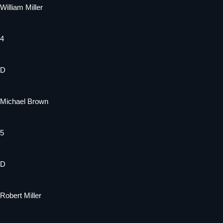
William Miller
4
D
Michael Brown
5
D
Robert Miller