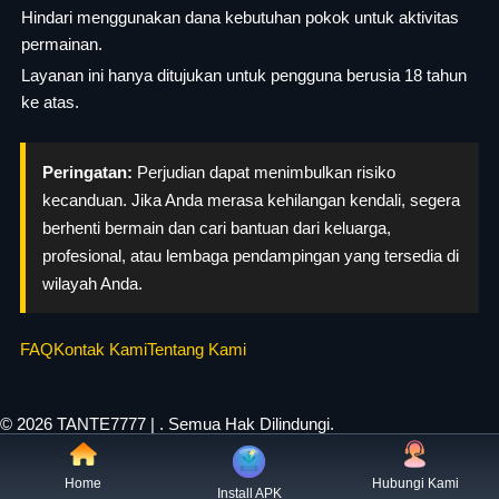
Hindari menggunakan dana kebutuhan pokok untuk aktivitas
permainan.
Layanan ini hanya ditujukan untuk pengguna berusia 18 tahun
ke atas.
Peringatan:
Perjudian dapat menimbulkan risiko
kecanduan. Jika Anda merasa kehilangan kendali, segera
berhenti bermain dan cari bantuan dari keluarga,
profesional, atau lembaga pendampingan yang tersedia di
wilayah Anda.
FAQ
Kontak Kami
Tentang Kami
© 2026
TANTE7777
| . Semua Hak Dilindungi.
Home
Hubungi Kami
Install APK