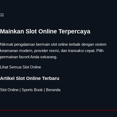
11
Mainkan Slot Online Terpercaya
Nikmati pengalaman bermain slot online terbaik dengan sistem
keamanan modern, provider resmi, dan transaksi cepat. Pilih
permainan favorit Anda sekarang.
Lihat Semua Slot Online
Artikel Slot Online Terbaru
Slot Online
|
Sports Book
|
Beranda