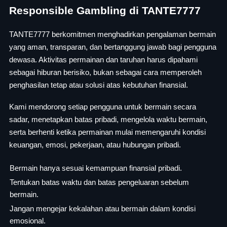
Responsible Gambling di TANTE7777
TANTE7777 berkomitmen menghadirkan pengalaman bermain
yang aman, transparan, dan bertanggung jawab bagi pengguna
dewasa. Aktivitas permainan dan taruhan harus dipahami
sebagai hiburan berisiko, bukan sebagai cara memperoleh
penghasilan tetap atau solusi atas kebutuhan finansial.
Kami mendorong setiap pengguna untuk bermain secara
sadar, menetapkan batas pribadi, mengelola waktu bermain,
serta berhenti ketika permainan mulai memengaruhi kondisi
keuangan, emosi, pekerjaan, atau hubungan pribadi.
Bermain hanya sesuai kemampuan finansial pribadi.
Tentukan batas waktu dan batas pengeluaran sebelum
bermain.
Jangan mengejar kekalahan atau bermain dalam kondisi
emosional.