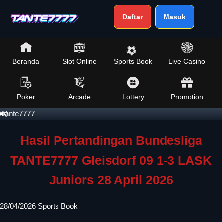
Daftar
Masuk
Beranda
Slot Online
Sports Book
Live Casino
Poker
Arcade
Lottery
Promotion
te7777
Hasil Pertandingan Bundesliga
TANTE7777 Gleisdorf 09 1-3 LASK
Juniors 28 April 2026
28/04/2026
Sports Book