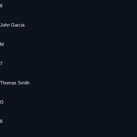
6
John Garcia
M
7
Thomas Smith
G
8