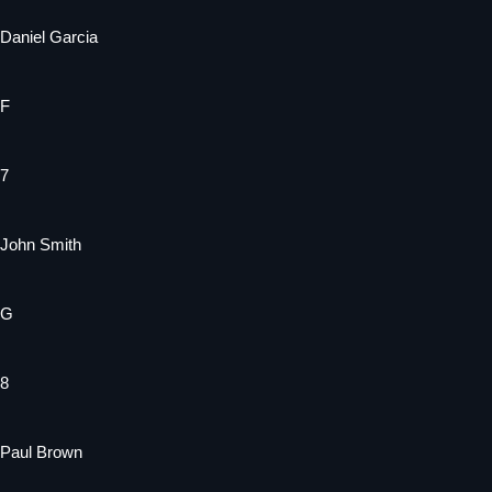
Daniel Garcia
F
7
John Smith
G
8
Paul Brown