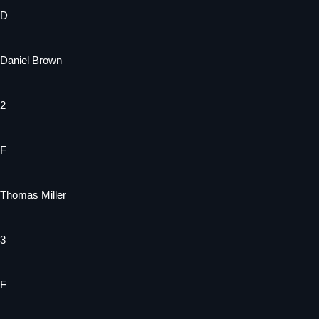
D
Daniel Brown
2
F
Thomas Miller
3
F