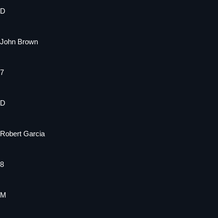
D
John Brown
7
D
Robert Garcia
8
M