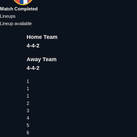
Match Completed
Lineups
Lineup available
Home Team
4-4-2
Away Team
4-4-2
1
1
1
2
3
4
5
6