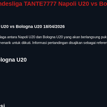
ndesliga TANTE7777 Napoli U20 vs Bo
 U20 vs Bologna U20 18/04/2026
laga antara Napoli U20 dan Bologna U20 yang akan berlangsung pukul
arik untuk diikuti. Informasi pertandingan disajikan sebagai refer
ologna U20
si