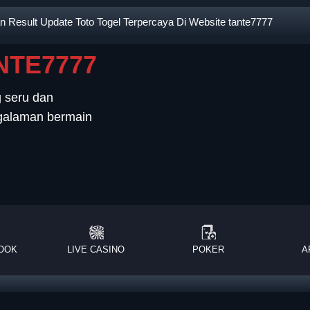
o Togel Terpercaya Di Website tante7777
NTE7777
 seru dan
ngalaman bermain
OOK
LIVE CASINO
POKER
A