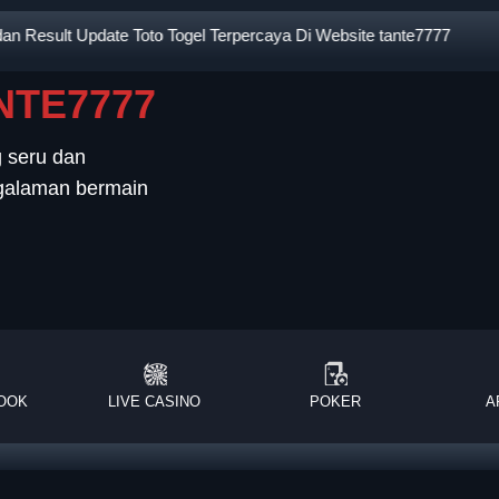
oto Togel Terpercaya Di Website tante7777
NTE7777
 seru dan
ngalaman bermain
OOK
LIVE CASINO
POKER
A