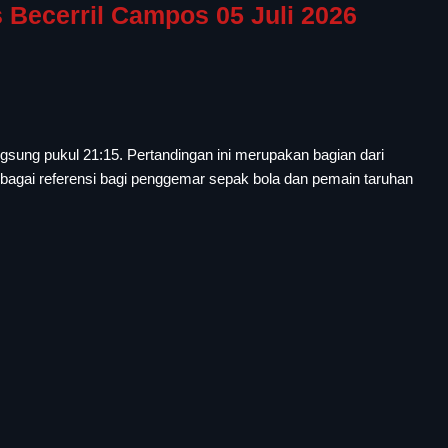
 Becerril Campos 05 Juli 2026
gsung pukul 21:15. Pertandingan ini merupakan bagian dari
sebagai referensi bagi penggemar sepak bola dan pemain taruhan