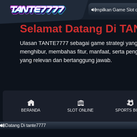
itahuan : Situs Resmi Menampilkan Game Slot dan Result Update T
Selamat Datang Di
TA
Ulasan TANTE7777 sebagai game strategi yang
menghibur, membahas fitur, manfaat, serta pe
yang relevan dan bertanggung jawab.
BERANDA
SLOT ONLINE
SPORTS B
tang Di tante7777