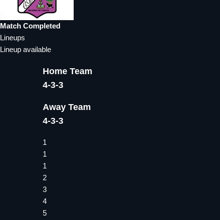
Match Completed
Lineups
Lineup available
Home Team
4-3-3
Away Team
4-3-3
1
1
1
2
3
4
5