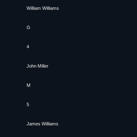
William Williams
G
4
John Miller
M
5
James Williams