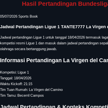
Hasil Pertandingan Bundeslig
05/07/2026
Sports Book
Jadwal Pertandingan Ligue 1 TANTE7777 La Virgen 
Jadwal pertandingan Ligue 1 untuk tanggal 18/04/2026 termasuk lag
kompetisi resmi Ligue 1 dan masuk dalam jadwal pertandingan sepak 
olahraga secara bertanggung jawab.
Informasi Pertandingan La Virgen del C
Kompetisi: Ligue 1
Tanggal: 18/04/2026
Waktu Kickoff: 21:15
Tim Tuan Rumah: La Virgen del Camino
Tim Tamu: Becerril Campos
Jadwal Pertandingan & Konteks Kompeti