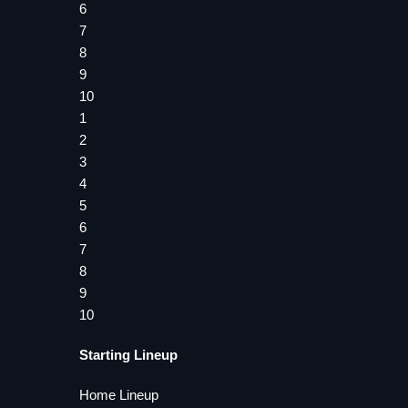
6
7
8
9
10
1
2
3
4
5
6
7
8
9
10
Starting Lineup
Home Lineup