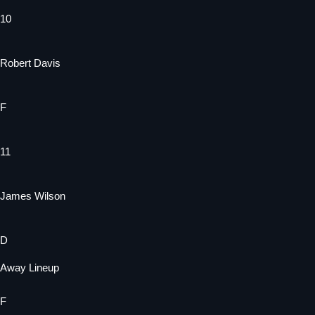
10
Robert Davis
F
11
James Wilson
D
Away Lineup
F