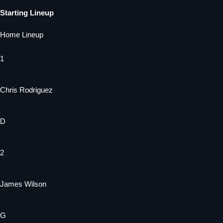
Starting Lineup
Home Lineup
1
Chris Rodriguez
D
2
James Wilson
G