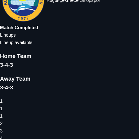
Küçükçekmece Sinopspor
Match Completed
Lineups
Lineup available
Home Team
3-4-3
Away Team
3-4-3
1
1
1
2
3
4