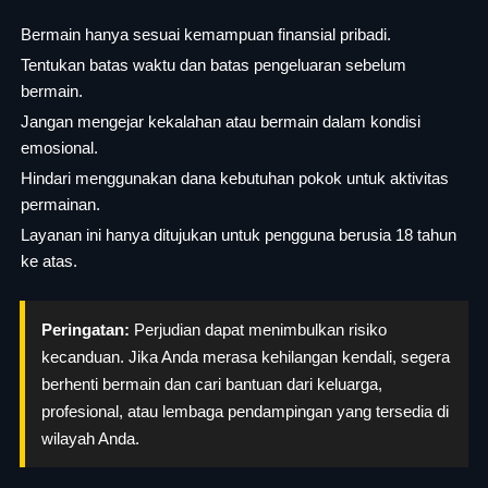
Bermain hanya sesuai kemampuan finansial pribadi.
Tentukan batas waktu dan batas pengeluaran sebelum
bermain.
Jangan mengejar kekalahan atau bermain dalam kondisi
emosional.
Hindari menggunakan dana kebutuhan pokok untuk aktivitas
permainan.
Layanan ini hanya ditujukan untuk pengguna berusia 18 tahun
ke atas.
Peringatan:
Perjudian dapat menimbulkan risiko
kecanduan. Jika Anda merasa kehilangan kendali, segera
berhenti bermain dan cari bantuan dari keluarga,
profesional, atau lembaga pendampingan yang tersedia di
wilayah Anda.