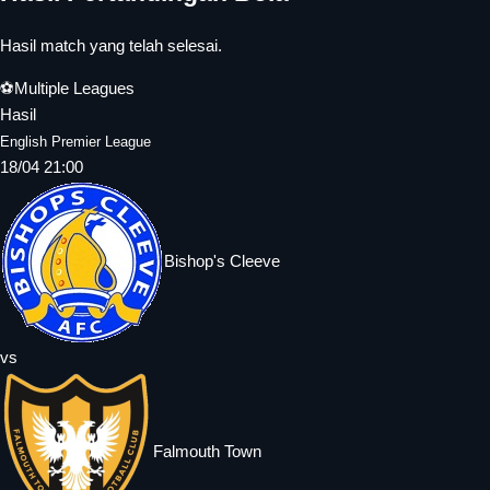
Hasil match yang telah selesai.
⚽
Multiple Leagues
Hasil
English Premier League
18/04 21:00
Bishop's Cleeve
vs
Falmouth Town