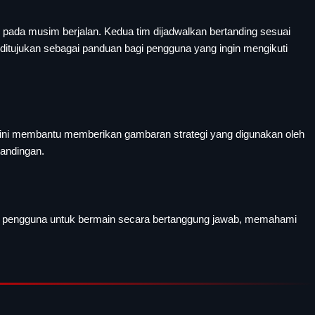
pada musim berjalan. Kedua tim dijadwalkan bertanding sesuai
i ditujukan sebagai panduan bagi pengguna yang ingin mengikuti
i ini membantu memberikan gambaran strategi yang digunakan oleh
tandingan.
ong pengguna untuk bermain secara bertanggung jawab, memahami