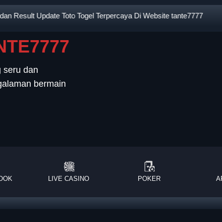
oto Togel Terpercaya Di Website tante7777
NTE7777
 seru dan
ngalaman bermain
OOK
LIVE CASINO
POKER
A