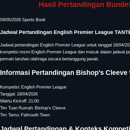
Hasil Pertandingan Bunde
09/05/2026
Sports Book
Jadwal Pertandingan English Premier League TANTE
Jadwal pertandingan English Premier League untuk tanggal 18/04/20
kompetisi resmi English Premier League dan masuk dalam jadwal pert
pemain taruhan olahraga secara bertanggung jawab.
Informasi Pertandingan Bishop's Cleeve
Kompetisi: English Premier League
Tanggal: 18/04/2026
Waktu Kickoff: 21:00
Tim Tuan Rumah: Bishop's Cleeve
Tim Tamu: Falmouth Town
Jadwal Pertandingan & Konteks Kompeti