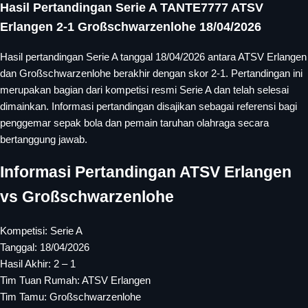
Hasil Pertandingan Serie A TANTE7777 ATSV
Erlangen 2-1 Großschwarzenlohe 18/04/2026
Hasil pertandingan Serie A tanggal 18/04/2026 antara ATSV Erlangen
dan Großschwarzenlohe berakhir dengan skor 2-1. Pertandingan ini
merupakan bagian dari kompetisi resmi Serie A dan telah selesai
dimainkan. Informasi pertandingan disajikan sebagai referensi bagi
penggemar sepak bola dan pemain taruhan olahraga secara
bertanggung jawab.
Informasi Pertandingan ATSV Erlangen
vs Großschwarzenlohe
Kompetisi: Serie A
Tanggal: 18/04/2026
Hasil Akhir: 2 – 1
Tim Tuan Rumah: ATSV Erlangen
Tim Tamu: Großschwarzenlohe