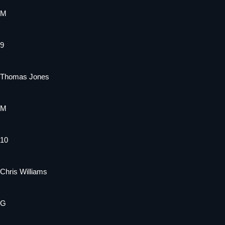
M
9
Thomas Jones
M
10
Chris Williams
G