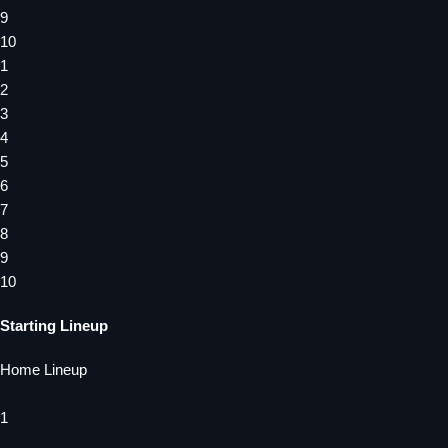
9
10
1
2
3
4
5
6
7
8
9
10
Starting Lineup
Home Lineup
1