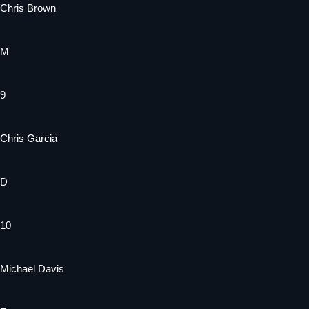
Chris Brown
M
9
Chris Garcia
D
10
Michael Davis