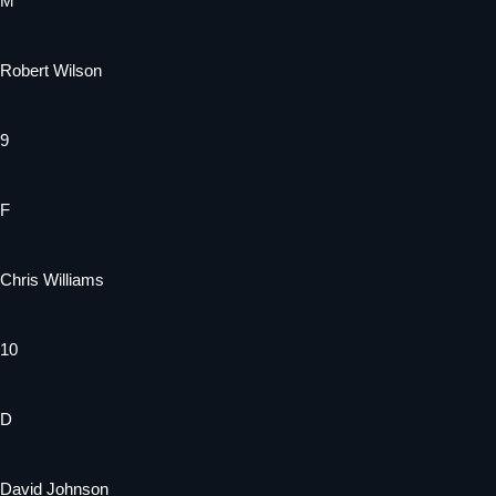
M
Robert Wilson
9
F
Chris Williams
10
D
David Johnson