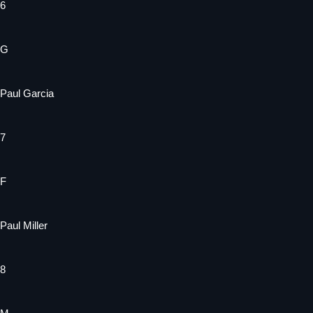
6
G
Paul Garcia
7
F
Paul Miller
8