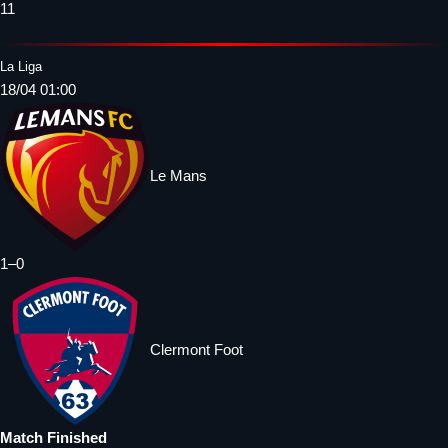
11
La Liga
18/04 01:00
Le Mans
1
–
0
Clermont Foot
Match Finished