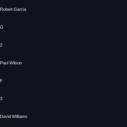
Robert Garcia
G
2
Paul Wilson
F
3
David Williams