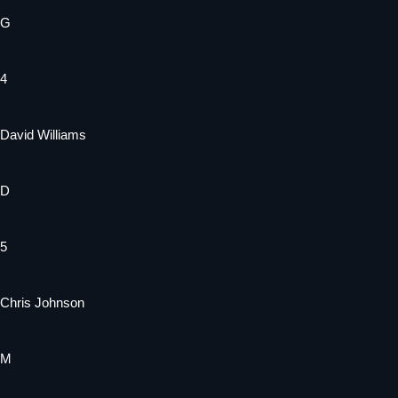
G
4
David Williams
D
5
Chris Johnson
M