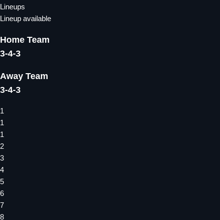
Lineups
Lineup available
Home Team
3-4-3
Away Team
3-4-3
1
1
1
2
3
4
5
6
7
8