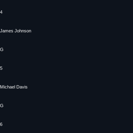
4
James Johnson
G
5
Michael Davis
G
6