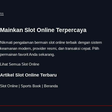
11
Mainkan Slot Online Terpercaya
Nikmati pengalaman bermain slot online terbaik dengan sistem
keamanan modern, provider resmi, dan transaksi cepat. Pilih
permainan favorit Anda sekarang.
Lihat Semua Slot Online
Artikel Slot Online Terbaru
Slot Online
|
Sports Book
|
Beranda